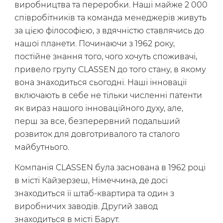
виробництва та переробки. Наші майже 2 000
співробітників та команда менеджерів живуть
за цією філософією, з вдячністю ставлячись до
нашої планети. Починаючи з 1962 року,
постійне знання того, чого хочуть споживачі,
привело групу CLASSEN до того стану, в якому
вона знаходиться сьогодні. Наші інновації
включають в себе не тільки численні патенти
як вираз нашого інноваційного духу, але,
перш за все, безперервний подальший
розвиток для довготривалого та сталого
майбутнього.
Компанія CLASSEN була заснована в 1962 році
в місті Кайзерзеш, Німеччина, де досі
знаходиться її штаб-квартира та один з
виробничих заводів. Другий завод
знаходиться в місті Барут.