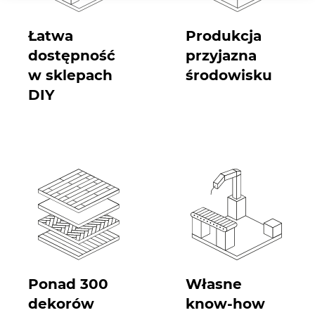
Łatwa
Produkcja
dostępność
przyjazna
w sklepach
środowisku
DIY
Ponad 300
Własne
dekorów
know-how