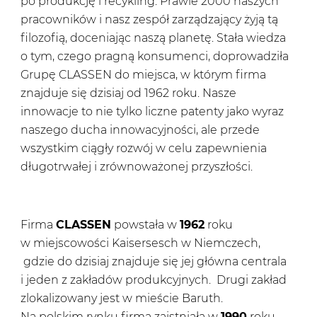
po produkcję i recykling. Prawie 2000 naszych
pracowników i nasz zespół zarządzający żyją tą
filozofią, doceniając naszą planetę. Stała wiedza
o tym, czego pragną konsumenci, doprowadziła
Grupę CLASSEN do miejsca, w którym firma
znajduje się dzisiaj od 1962 roku. Nasze
innowacje to nie tylko liczne patenty jako wyraz
naszego ducha innowacyjności, ale przede
wszystkim ciągły rozwój w celu zapewnienia
długotrwałej i zrównoważonej przyszłości.
Firma
CLASSEN
powstała w
1962
roku
w miejscowości Kaisersesch w Niemczech,
gdzie do dzisiaj znajduje się jej główna centrala
i jeden z zakładów produkcyjnych. Drugi zakład
zlokalizowany jest w mieście Baruth.
Na polskim rynku firma zaistniała w
1990
roku