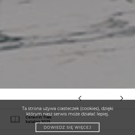
Ta strona używa ciasteczek (cookies), dzięki
którym nasz serwis może działać lepiej.
Ceramin Tiles
katalog 2025
DOWIEDZ SIĘ WIĘCEJ